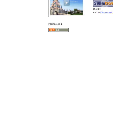
Durata:
Altri in
Disneyland 
Página 1 di 1