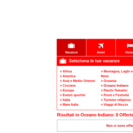
Vacanze
Aerei
Hote
Seleziona le tue vacanze
» Africa
» Montagna, Laghi e
» America
Neve
» Asia e Medio Oriente
» Oceania
» Crociere
» Oceano Indiano
» Europa
» Parchi Tematici
» Eventi sportivi
» Ponti e Festivitá
» Italia
» Turismo religioso
» Mare Italia
» Viaggi di Nozze
Risultati in Oceano Indiano: 0 Offert
Non ci sono offer