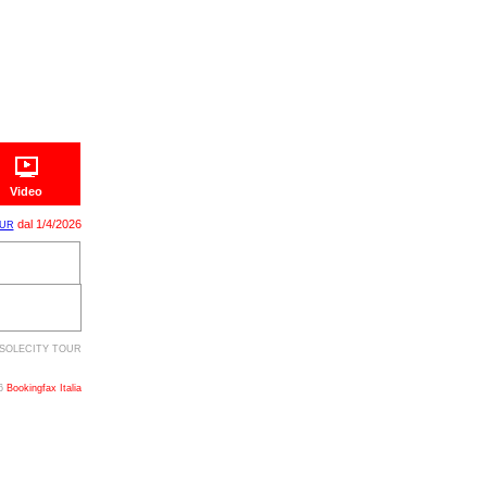
Video
dal 1/4/2026
OUR
on SOLECITY TOUR
26
Bookingfax Italia