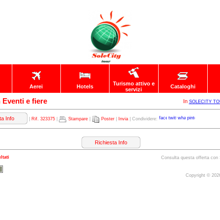
Turismo attivo e
Aerei
Hotels
Cataloghi
servizi
 Eventi e fiere
In
SOLECITY T
ta Info
|
Rif. 323375
|
Stampare
|
Poster
|
Invia
| Condividere:
Richiesta Info
ltati
Consulta questa offerta c
Copyright © 20