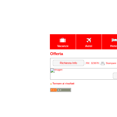
Vacanze
Aerei
Hote
Offerta
Richiesta Info
|
Rif. 323678
|
Stampare
Tornare ai risultati