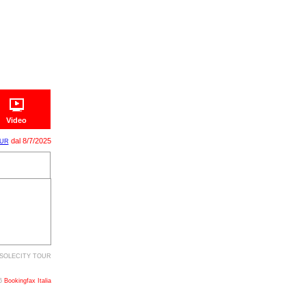
Video
dal 8/7/2025
OUR
on SOLECITY TOUR
26
Bookingfax Italia