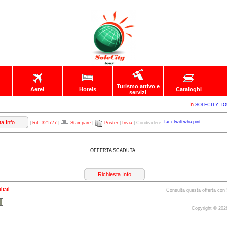
Turismo attivo e
Aerei
Hotels
Cataloghi
servizi
In
SOLECITY T
ta Info
|
Rif. 321777
|
Stampare
|
Poster
|
Invia
| Condividere:
OFFERTA SCADUTA.
Richiesta Info
ltati
Consulta questa offerta c
Copyright © 20