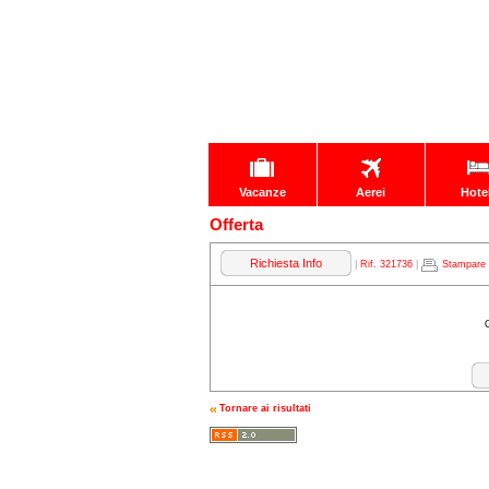
Vacanze
Aerei
Hote
Offerta
Richiesta Info
|
Rif. 321736
|
Stampare
Tornare ai risultati