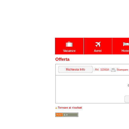
Vacanze
Aerei
Hote
Offerta
Richiesta Info
|
Rif. 321618
|
Stampare
Tornare ai risultati